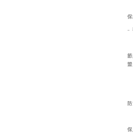
案
3
保
–
節
盟
防
保