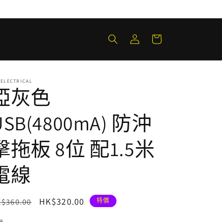
購
登
物
入
車
 ELECTRICAL
啞灰色
USB(4800mA) 防沖
擊拖板 8位 配1.5米
電線
定
售
HK$320.00
$360.00
特價
價
價