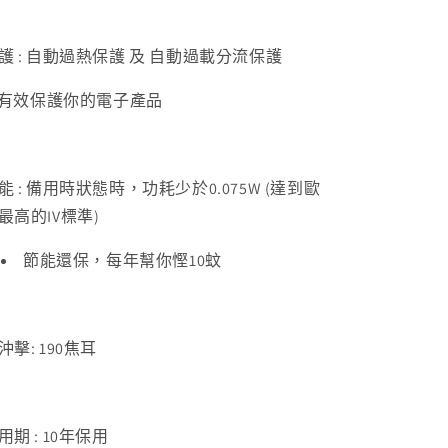
護 : 自動過熱保護 及 自動過載分流保護
 有效保護你的電子產品
能 : 備用時狀態時，功耗少於0.075W (達到歐
最高的IV標準)
節能還保，每年幫你慳10蚊
沖擊: 190焦耳
用期 : 10年保用