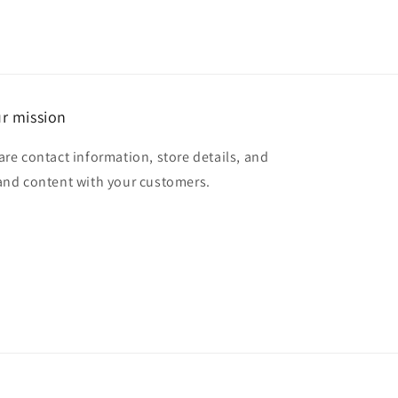
r mission
are contact information, store details, and
and content with your customers.