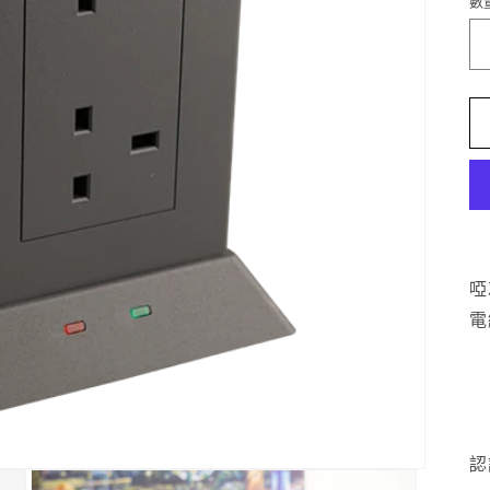
數
啞
電
認證