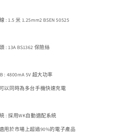
數
數
量
量
減
增
 : 1.5 米 1.25mm2 BSEN 50525
少
加
 : 13A BS1362 保險絲
B : 4800mA 5V 超大功率
 可以同時為多台手機快速充電
統 : 採用WK自動適配系統
 適用於市場上超過90%的電子產品