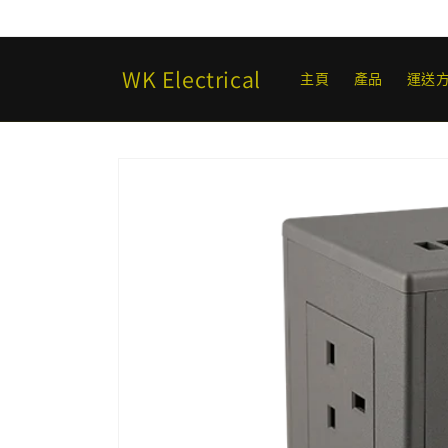
跳至內
容
WK Electrical
主頁
產品
運送
略過產
品資訊