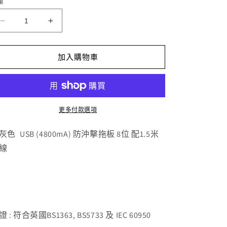
量
啞
啞
灰
灰
色
色
加入購物車
USB(4800mA)
USB(4800mA)
防
防
沖
沖
擊
擊
更多付款選項
拖
拖
板
板
USB (4800mA) 防沖擊拖板 8位 配1.5米
灰色
8
8
線
位
位
配
配
1.5
1.5
米
米
電
電
 : 符合英國BS1363, BS5733 及 IEC 60950
線
線