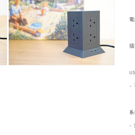
電線
插頭
在
US
互
動
–
視
窗
中
開
啟
系
多
媒
–
體
檔