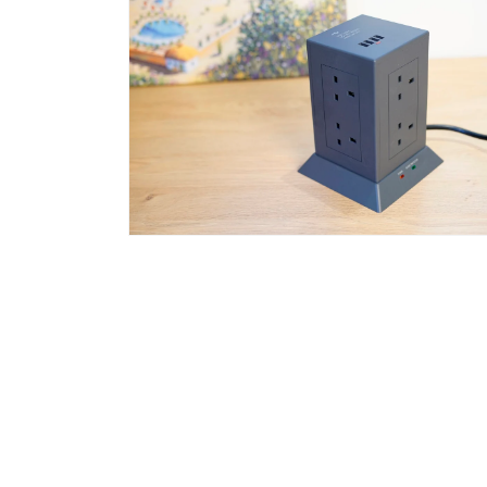
互
動
視
窗
中
開
啟
多
媒
體
檔
案
在
1
互
動
視
窗
中
開
啟
多
媒
體
檔